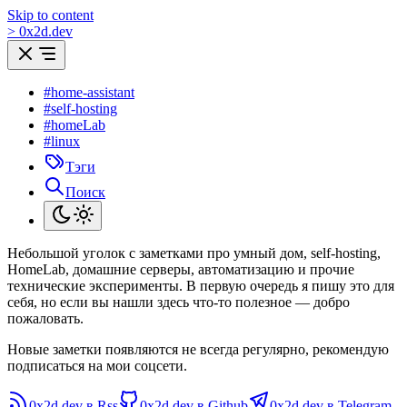
Skip to content
>
0
x
2d.dev
#home-assistant
#self-hosting
#homeLab
#linux
Тэги
Поиск
Небольшой уголок с заметками про умный дом, self-hosting,
HomeLab, домашние серверы, автоматизацию и прочие
технические эксперименты. В первую очередь я пишу это для
себя, но если вы нашли здесь что-то полезное — добро
пожаловать.
Новые заметки появляются не всегда регулярно, рекомендую
подписаться на мои соцсети.
0x2d.dev в Rss
0x2d.dev в Github
0x2d.dev в Telegram