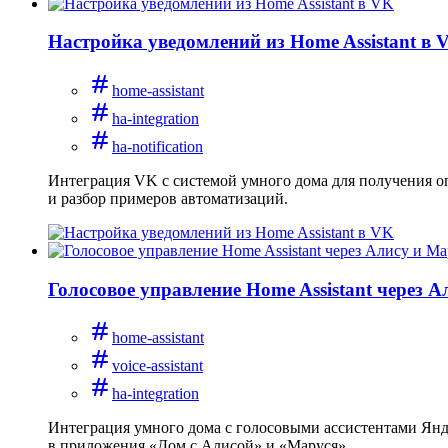
Настройка уведомлений из Home Assistant в 
home-assistant
ha-integration
ha-notification
Интеграция VK с системой умного дома для получения оп
и разбор примеров автоматизаций.
Голосовое управление Home Assistant через 
home-assistant
voice-assistant
ha-integration
Интеграция умного дома с голосовыми ассистентами Янде
в приложения «Дом с Алисой» и «Маруся».