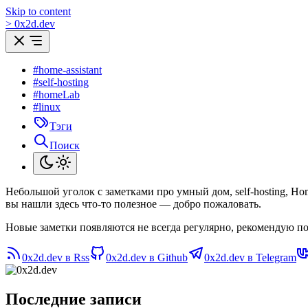
Skip to content
>
0
x
2d.dev
#home-assistant
#self-hosting
#homeLab
#linux
Тэги
Поиск
Небольшой уголок с заметками про умный дом, self-hosting, H
вы нашли здесь что-то полезное — добро пожаловать.
Новые заметки появляются не всегда регулярно, рекомендую по
0x2d.dev в Rss
0x2d.dev в Github
0x2d.dev в Telegram
Последние записи