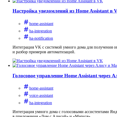
Настройка уведомлений из Home Assistant в 
home-assistant
ha-integration
ha-notification
Интеграция VK с системой умного дома для получения оп
и разбор примеров автоматизаций.
Голосовое управление Home Assistant через 
home-assistant
voice-assistant
ha-integration
Интеграция умного дома с голосовыми ассистентами Янде
в приложения «Дом с Алисой» и «Маруся».