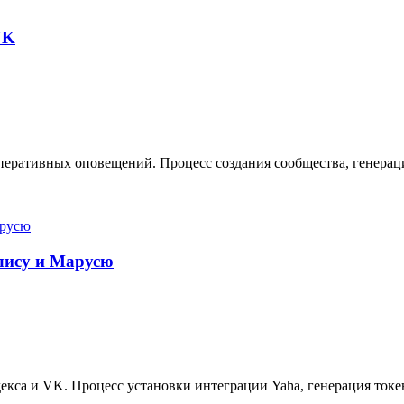
VK
еративных оповещений. Процесс создания сообщества, генерация
Алису и Марусю
кса и VK. Процесс установки интеграции Yaha, генерация токе