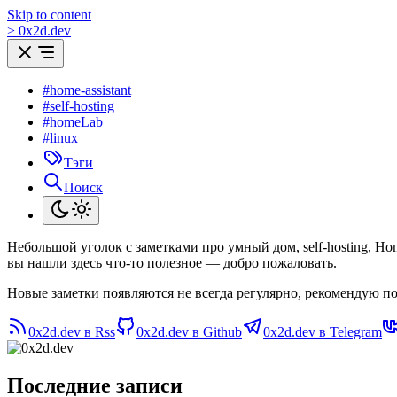
Skip to content
>
0
x
2d.dev
#home-assistant
#self-hosting
#homeLab
#linux
Тэги
Поиск
Небольшой уголок с заметками про умный дом, self-hosting, H
вы нашли здесь что-то полезное — добро пожаловать.
Новые заметки появляются не всегда регулярно, рекомендую по
0x2d.dev в Rss
0x2d.dev в Github
0x2d.dev в Telegram
Последние записи