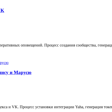
VK
еративных оповещений. Процесс создания сообщества, генерация
Алису и Марусю
кса и VK. Процесс установки интеграции Yaha, генерация токе