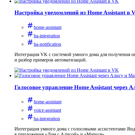
Настройка уведомлений из Home Assistant в 
home-assistant
ha-integration
ha-notification
Интеграция VK с системой умного дома для получения оп
и разбор примеров автоматизаций.
Голосовое управление Home Assistant через 
home-assistant
voice-assistant
ha-integration
Интеграция умного дома с голосовыми ассистентами Янде
в приложения «Дом с Алисой» и «Маруся».