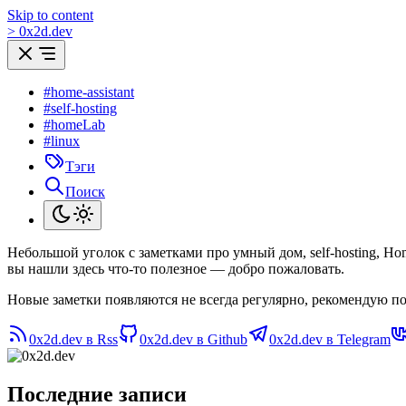
Skip to content
>
0
x
2d.dev
#home-assistant
#self-hosting
#homeLab
#linux
Тэги
Поиск
Небольшой уголок с заметками про умный дом, self-hosting, H
вы нашли здесь что-то полезное — добро пожаловать.
Новые заметки появляются не всегда регулярно, рекомендую по
0x2d.dev в Rss
0x2d.dev в Github
0x2d.dev в Telegram
Последние записи