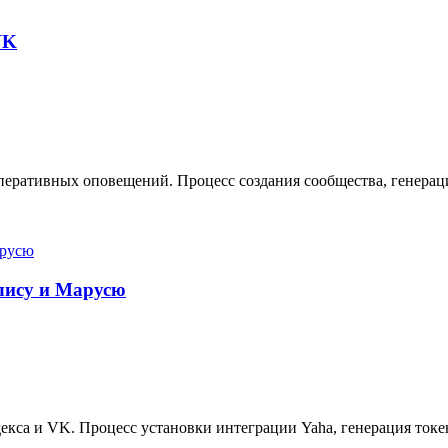
VK
еративных оповещений. Процесс создания сообщества, генерация
Алису и Марусю
кса и VK. Процесс установки интеграции Yaha, генерация токе