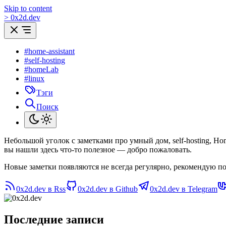
Skip to content
>
0
x
2d.dev
#home-assistant
#self-hosting
#homeLab
#linux
Тэги
Поиск
Небольшой уголок с заметками про умный дом, self-hosting, H
вы нашли здесь что-то полезное — добро пожаловать.
Новые заметки появляются не всегда регулярно, рекомендую по
0x2d.dev в Rss
0x2d.dev в Github
0x2d.dev в Telegram
Последние записи