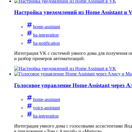
Настройка уведомлений из Home Assistant в 
home-assistant
ha-integration
ha-notification
Интеграция VK с системой умного дома для получения оп
и разбор примеров автоматизаций.
Голосовое управление Home Assistant через 
home-assistant
voice-assistant
ha-integration
Интеграция умного дома с голосовыми ассистентами Янде
в приложения «Дом с Алисой» и «Маруся».