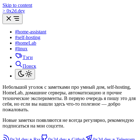
Skip to content
>
0
x
2d.dev
#home-assistant
#self-hosting
#homeLab
#linux
Тэги
Поиск
Небольшой уголок с заметками про умный дом, self-hosting,
HomeLab, домашние серверы, автоматизацию и прочие
технические эксперименты. В первую очередь я пишу это для
себя, но если вы нашли здесь что-то полезное — добро
пожаловать.
Новые заметки появляются не всегда регулярно, рекомендую
подписаться на мои соцсети.
0x2d.dev в Rss
0x2d.dev в Github
0x2d.dev в Telegram