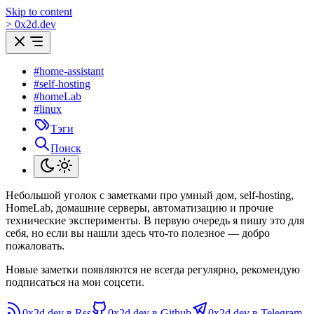
Skip to content
>
0
x
2d.dev
#home-assistant
#self-hosting
#homeLab
#linux
Тэги
Поиск
Небольшой уголок с заметками про умный дом, self-hosting,
HomeLab, домашние серверы, автоматизацию и прочие
технические эксперименты. В первую очередь я пишу это для
себя, но если вы нашли здесь что-то полезное — добро
пожаловать.
Новые заметки появляются не всегда регулярно, рекомендую
подписаться на мои соцсети.
0x2d.dev в Rss
0x2d.dev в Github
0x2d.dev в Telegram