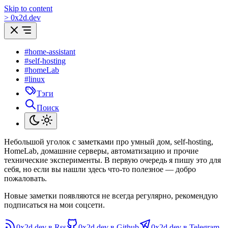
Skip to content
>
0
x
2d.dev
#home-assistant
#self-hosting
#homeLab
#linux
Тэги
Поиск
Небольшой уголок с заметками про умный дом, self-hosting,
HomeLab, домашние серверы, автоматизацию и прочие
технические эксперименты. В первую очередь я пишу это для
себя, но если вы нашли здесь что-то полезное — добро
пожаловать.
Новые заметки появляются не всегда регулярно, рекомендую
подписаться на мои соцсети.
0x2d.dev в Rss
0x2d.dev в Github
0x2d.dev в Telegram