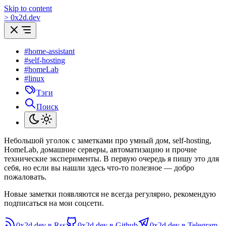
Skip to content
>
0
x
2d.dev
#home-assistant
#self-hosting
#homeLab
#linux
Тэги
Поиск
Небольшой уголок с заметками про умный дом, self-hosting,
HomeLab, домашние серверы, автоматизацию и прочие
технические эксперименты. В первую очередь я пишу это для
себя, но если вы нашли здесь что-то полезное — добро
пожаловать.
Новые заметки появляются не всегда регулярно, рекомендую
подписаться на мои соцсети.
0x2d.dev в Rss
0x2d.dev в Github
0x2d.dev в Telegram