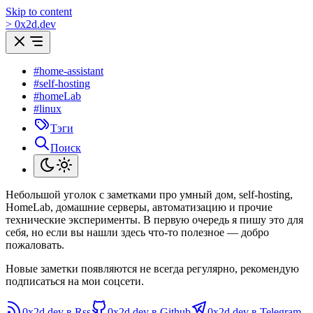
Skip to content
>
0
x
2d.dev
#home-assistant
#self-hosting
#homeLab
#linux
Тэги
Поиск
Небольшой уголок с заметками про умный дом, self-hosting,
HomeLab, домашние серверы, автоматизацию и прочие
технические эксперименты. В первую очередь я пишу это для
себя, но если вы нашли здесь что-то полезное — добро
пожаловать.
Новые заметки появляются не всегда регулярно, рекомендую
подписаться на мои соцсети.
0x2d.dev в Rss
0x2d.dev в Github
0x2d.dev в Telegram