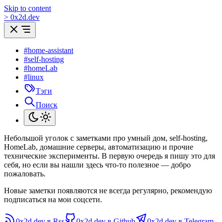
Skip to content
>
0
x
2d.dev
#home-assistant
#self-hosting
#homeLab
#linux
Тэги
Поиск
Небольшой уголок с заметками про умный дом, self-hosting,
HomeLab, домашние серверы, автоматизацию и прочие
технические эксперименты. В первую очередь я пишу это для
себя, но если вы нашли здесь что-то полезное — добро
пожаловать.
Новые заметки появляются не всегда регулярно, рекомендую
подписаться на мои соцсети.
0x2d.dev в Rss
0x2d.dev в Github
0x2d.dev в Telegram