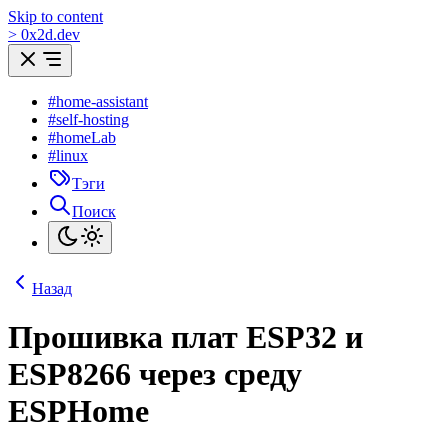
Skip to content
>
0
x
2d.dev
#home-assistant
#self-hosting
#homeLab
#linux
Тэги
Поиск
Назад
Прошивка плат ESP32 и
ESP8266 через среду
ESPHome