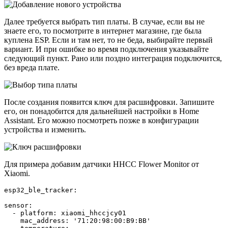
Далее требуется выбрать тип платы. В случае, если вы не
знаете его, то посмотрите в интернет магазине, где была
куплена ESP. Если и там нет, то не беда, выбирайте первый
вариант. И при ошибке во время подключения указывайте
следующий пункт. Рано или поздно интеграция подключится,
без вреда плате.
После создания появится ключ для расшифровки. Запишите
его, он понадобится для дальнейшей настройки в Home
Assistant. Его можно посмотреть позже в конфигурации
устройства и изменить.
Для примера добавим датчики HHCC Flower Monitor от
Xiaomi.
esp32_ble_tracker
:
sensor
:
  - 
platform
:
 xiaomi_hhccjcy01
    mac_address
:
 '
71:20:98:00:B9:BB
'