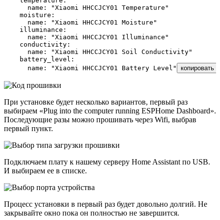
    temperature
:
      name
:
 "
Xiaomi HHCCJCY01 Temperature
"
    moisture
:
      name
:
 "
Xiaomi HHCCJCY01 Moisture
"
    illuminance
:
      name
:
 "
Xiaomi HHCCJCY01 Illuminance
"
    conductivity
:
      name
:
 "
Xiaomi HHCCJCY01 Soil Conductivity
"
    battery_level
:
      name
:
 "
Xiaomi HHCCJCY01 Battery Level
"
копировать
При установке будет несколько вариантов, первый раз
выбираем «Plug into the computer running ESPHome Dashboard».
Последующие разы можно прошивать через Wifi, выбрав
первый пункт.
Подключаем плату к нашему серверу Home Assistant по USB.
И выбираем ее в списке.
Процесс установки в первый раз будет довольно долгий. Не
закрывайте окно пока он полностью не завершится.