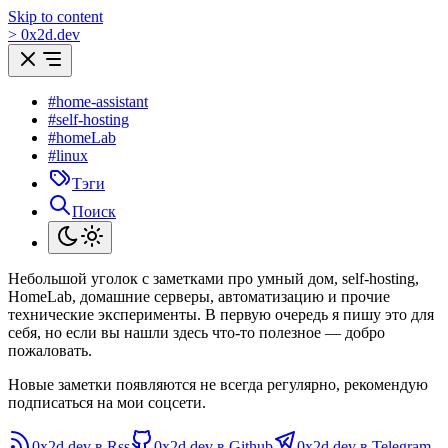
Skip to content
>
0
x
2d.dev
#home-assistant
#self-hosting
#homeLab
#linux
Тэги
Поиск
Небольшой уголок с заметками про умный дом, self-hosting,
HomeLab, домашние серверы, автоматизацию и прочие
технические эксперименты. В первую очередь я пишу это для
себя, но если вы нашли здесь что-то полезное — добро
пожаловать.
Новые заметки появляются не всегда регулярно, рекомендую
подписаться на мои соцсети.
0x2d.dev в Rss
0x2d.dev в Github
0x2d.dev в Telegram