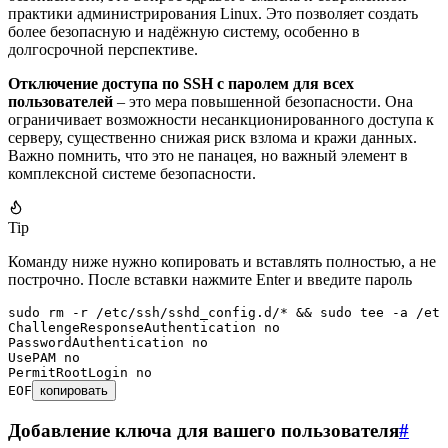
практики администрирования Linux. Это позволяет создать
более безопасную и надёжную систему, особенно в
долгосрочной перспективе.
Отключение доступа по SSH с паролем для всех
пользователей
– это мера повышенной безопасности. Она
ограничивает возможности несанкционированного доступа к
серверу, существенно снижая риск взлома и кражи данных.
Важно помнить, что это не панацея, но важный элемент в
комплексной системе безопасности.
Tip
Команду ниже нужно копировать и вставлять полностью, а не
построчно. После вставки нажмите Enter и введите пароль
sudo
 rm
 -r
 /etc/ssh/sshd_config.d/
*
 &&
 sudo
 tee
 -a
 /etc
ChallengeResponseAuthentication no
PasswordAuthentication no
UsePAM no
PermitRootLogin no
EOF
копировать
Добавление ключа для вашего пользователя
#