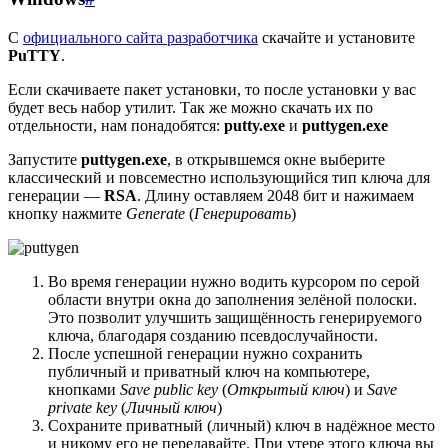
С
официального сайта разработчика
скачайте и установите
PuTTY
.
Если скачиваете пакет установки, то после установки у вас
будет весь набор утилит. Так же можно скачать их по
отдельности, нам понадобятся:
putty.exe
и
puttygen.exe
Запустите
puttygen.exe
, в открывшемся окне выберите
классический и повсеместно использующийся тип ключа для
генерации —
RSA
. Длину оставляем 2048 бит и нажимаем
кнопку нажмите
Generate
(
Генерировать
)
Во время генерации нужно водить курсором по серой
области внутри окна до заполнения зелёной полоски.
Это позволит улучшить защищённость генерируемого
ключа, благодаря созданию псевдослучайности.
После успешной генерации нужно сохранить
публичный и приватный ключ на компьютере,
кнопками
Save public key
(
Открытый ключ
) и
Save
private key
(
Личный ключ
)
Сохраните приватный (личный) ключ в надёжное место
и никому его не передавайте. При утере этого ключа вы