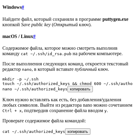
Windows
#
Найдите файл, который сохраняли в программе
puttygen.exe
кнопкой
Save public key
(
Открытый ключ
).
macOS / Linux
#
Содержимое файла, которое можно смотреть выполнив
команду
на рабочем компьютере.
cat ~/.ssh/id_rsa.pub
После выполнения следующих команд, откроется текстовый
редактор
, в который вставьте
публичный ключ
.
nano
mkdir
 -p
 ~/.ssh
touch
 ~/.ssh/authorized_keys
 &&
 chmod
 600
 ~/.ssh/author
nano
 ~/.ssh/authorized_keys
копировать
Ключ нужно вставлять как есть, без добавления/удаления
любых символов. Выйти из редактора nano можно сочетанием
, подтвердив сохранение файла вводом
.
Ctrl + x
y
Проверьте содержимое файла командой:
cat
 ~/.ssh/authorized_keys
копировать