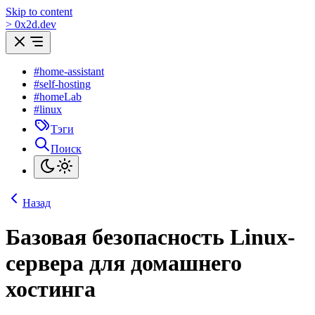
Skip to content
>
0
x
2d.dev
#home-assistant
#self-hosting
#homeLab
#linux
Тэги
Поиск
Назад
Базовая безопасность Linux-
сервера для домашнего
хостинга