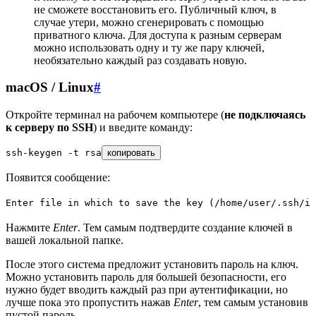
не сможете восстановить его. Публичный ключ, в
случае утери, можно сгенерировать с помощью
приватного ключа. Для доступа к разным серверам
можно использовать одну и ту же пару ключей,
необязательно каждый раз создавать новую.
macOS / Linux
#
Откройте терминал на рабочем компьютере (
не подключаясь
к серверу по SSH
) и введите команду:
ssh-keygen
 -t
 rsa
копировать
Появится сообщение:
Enter
 file
 in
 which
 to
 save
 the
 key
 (/home/user/.ssh/id
Нажмите
Enter
. Тем самым подтвердите создание ключей в
вашей локальной папке.
После этого система предложит установить пароль на ключ.
Можно установить пароль для большей безопасности, его
нужно будет вводить каждый раз при аутентификации, но
лучше пока это пропустить нажав
Enter
, тем самым установив
пустой пароль.