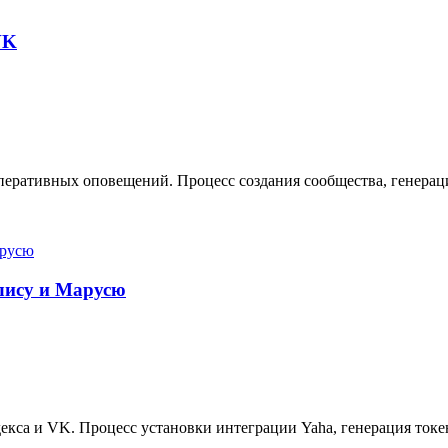
VK
еративных оповещений. Процесс создания сообщества, генерация
Алису и Марусю
кса и VK. Процесс установки интеграции Yaha, генерация токе