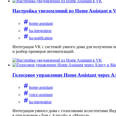
Настройка уведомлений из Home Assistant в 
home-assistant
ha-integration
ha-notification
Интеграция VK с системой умного дома для получения оп
и разбор примеров автоматизаций.
Голосовое управление Home Assistant через 
home-assistant
voice-assistant
ha-integration
Интеграция умного дома с голосовыми ассистентами Янде
в приложения «Дом с Алисой» и «Маруся».