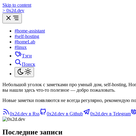
Skip to content
>
0
x
2d.dev
#home-assistant
#self-hosting
#homeLab
#linux
Тэги
Поиск
Небольшой уголок с заметками про умный дом, self-hosting, H
вы нашли здесь что-то полезное — добро пожаловать.
Новые заметки появляются не всегда регулярно, рекомендую по
0x2d.dev в Rss
0x2d.dev в Github
0x2d.dev в Telegram
Последние записи