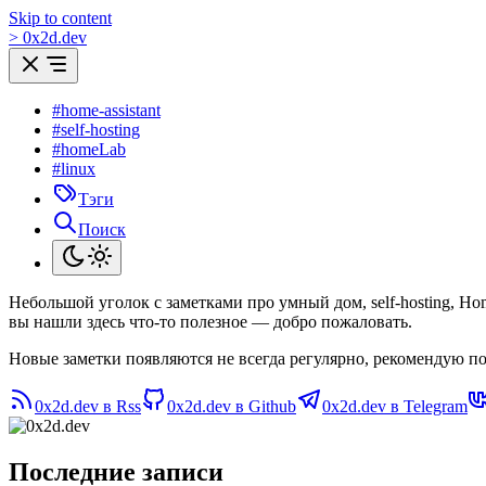
Skip to content
>
0
x
2d.dev
#home-assistant
#self-hosting
#homeLab
#linux
Тэги
Поиск
Небольшой уголок с заметками про умный дом, self-hosting, H
вы нашли здесь что-то полезное — добро пожаловать.
Новые заметки появляются не всегда регулярно, рекомендую по
0x2d.dev в Rss
0x2d.dev в Github
0x2d.dev в Telegram
Последние записи