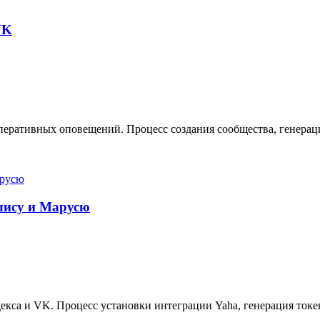
VK
еративных оповещений. Процесс создания сообщества, генерация
Алису и Марусю
кса и VK. Процесс установки интеграции Yaha, генерация токе