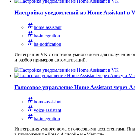
Настройка уведомлений из Home Assistant в 
home-assistant
ha-integration
ha-notification
Интеграция VK с системой умного дома для получения оп
и разбор примеров автоматизаций.
Голосовое управление Home Assistant через 
home-assistant
voice-assistant
ha-integration
Интеграция умного дома с голосовыми ассистентами Янде
в приложения «Дом с Алисой» и «Маруся».