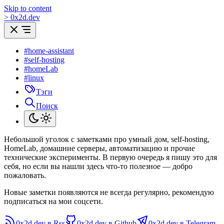
Skip to content
>
0
x
2d.dev
#home-assistant
#self-hosting
#homeLab
#linux
Тэги
Поиск
Небольшой уголок с заметками про умный дом, self-hosting,
HomeLab, домашние серверы, автоматизацию и прочие
технические эксперименты. В первую очередь я пишу это для
себя, но если вы нашли здесь что-то полезное — добро
пожаловать.
Новые заметки появляются не всегда регулярно, рекомендую
подписаться на мои соцсети.
0x2d.dev в Rss
0x2d.dev в Github
0x2d.dev в Telegram