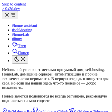
Skip to content
>
0
x
2d.dev
#home-assistant
#self-hosting
#homeLab
#linux
Тэги
Поиск
Небольшой уголок с заметками про умный дом, self-hosting,
HomeLab, домашние серверы, автоматизацию и прочие
технические эксперименты. В первую очередь я пишу это для
себя, но если вы нашли здесь что-то полезное — добро
пожаловать.
Новые заметки появляются не всегда регулярно, рекомендую
подписаться на мои соцсети.
0x2d.dev в Rss
0x2d.dev в Github
0x2d.dev в Telegram