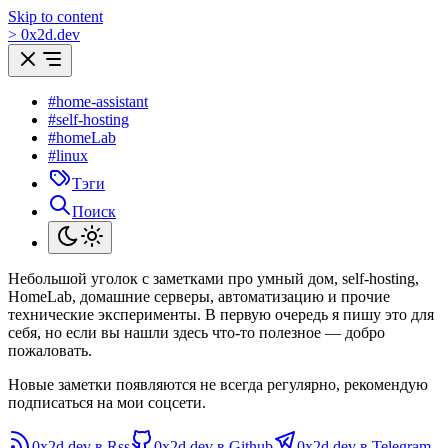
Skip to content
>
0
x
2d.dev
#home-assistant
#self-hosting
#homeLab
#linux
Тэги
Поиск
Небольшой уголок с заметками про умный дом, self-hosting,
HomeLab, домашние серверы, автоматизацию и прочие
технические эксперименты. В первую очередь я пишу это для
себя, но если вы нашли здесь что-то полезное — добро
пожаловать.
Новые заметки появляются не всегда регулярно, рекомендую
подписаться на мои соцсети.
0x2d.dev в Rss
0x2d.dev в Github
0x2d.dev в Telegram