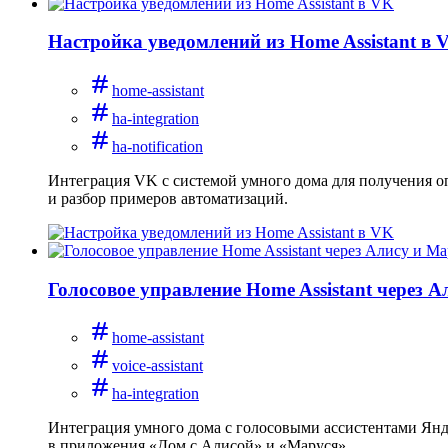
Настройка уведомлений из Home Assistant в 
home-assistant
ha-integration
ha-notification
Интеграция VK с системой умного дома для получения оп
и разбор примеров автоматизаций.
Голосовое управление Home Assistant через 
home-assistant
voice-assistant
ha-integration
Интеграция умного дома с голосовыми ассистентами Янде
в приложения «Дом с Алисой» и «Маруся».