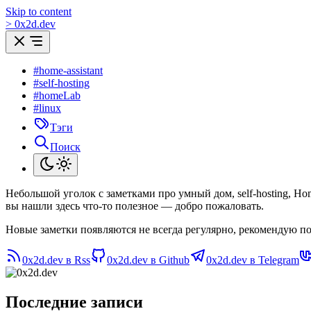
Skip to content
>
0
x
2d.dev
#home-assistant
#self-hosting
#homeLab
#linux
Тэги
Поиск
Небольшой уголок с заметками про умный дом, self-hosting, H
вы нашли здесь что-то полезное — добро пожаловать.
Новые заметки появляются не всегда регулярно, рекомендую по
0x2d.dev в Rss
0x2d.dev в Github
0x2d.dev в Telegram
Последние записи