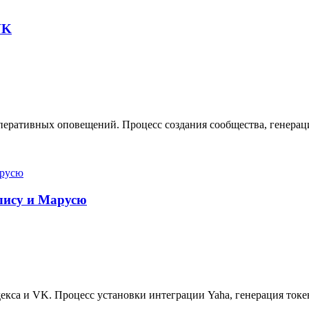
VK
еративных оповещений. Процесс создания сообщества, генерация
Алису и Марусю
кса и VK. Процесс установки интеграции Yaha, генерация токе