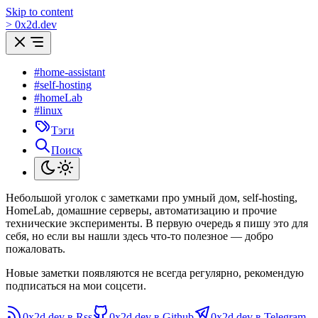
Skip to content
>
0
x
2d.dev
#home-assistant
#self-hosting
#homeLab
#linux
Тэги
Поиск
Небольшой уголок с заметками про умный дом, self-hosting,
HomeLab, домашние серверы, автоматизацию и прочие
технические эксперименты. В первую очередь я пишу это для
себя, но если вы нашли здесь что-то полезное — добро
пожаловать.
Новые заметки появляются не всегда регулярно, рекомендую
подписаться на мои соцсети.
0x2d.dev в Rss
0x2d.dev в Github
0x2d.dev в Telegram