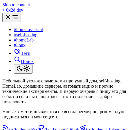
Skip to content
>
0
x
2d.dev
#home-assistant
#self-hosting
#homeLab
#linux
Тэги
Поиск
Небольшой уголок с заметками про умный дом, self-hosting,
HomeLab, домашние серверы, автоматизацию и прочие
технические эксперименты. В первую очередь я пишу это для
себя, но если вы нашли здесь что-то полезное — добро
пожаловать.
Новые заметки появляются не всегда регулярно, рекомендую
подписаться на мои соцсети.
0x2d.dev в Rss
0x2d.dev в Github
0x2d.dev в Telegram