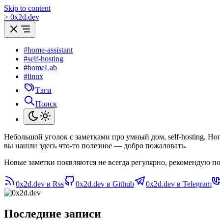
Skip to content
>
0
x
2d.dev
#home-assistant
#self-hosting
#homeLab
#linux
Тэги
Поиск
Небольшой уголок с заметками про умный дом, self-hosting, H
вы нашли здесь что-то полезное — добро пожаловать.
Новые заметки появляются не всегда регулярно, рекомендую по
0x2d.dev в Rss
0x2d.dev в Github
0x2d.dev в Telegram
Последние записи