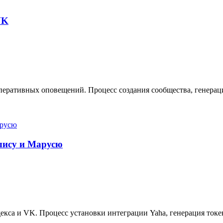
VK
еративных оповещений. Процесс создания сообщества, генерация
Алису и Марусю
кса и VK. Процесс установки интеграции Yaha, генерация токе