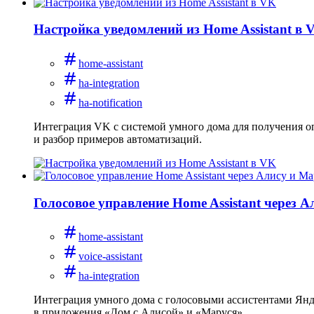
Настройка уведомлений из Home Assistant в 
home-assistant
ha-integration
ha-notification
Интеграция VK с системой умного дома для получения оп
и разбор примеров автоматизаций.
Голосовое управление Home Assistant через 
home-assistant
voice-assistant
ha-integration
Интеграция умного дома с голосовыми ассистентами Янде
в приложения «Дом с Алисой» и «Маруся».