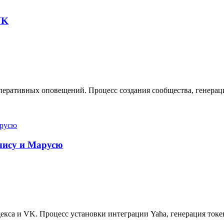
VK
еративных оповещений. Процесс создания сообщества, генерация
Алису и Марусю
кса и VK. Процесс установки интеграции Yaha, генерация токе