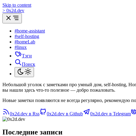
Skip to content
>
0
x
2d.dev
#home-assistant
#self-hosting
#homeLab
#linux
Тэги
Поиск
Небольшой уголок с заметками про умный дом, self-hosting, H
вы нашли здесь что-то полезное — добро пожаловать.
Новые заметки появляются не всегда регулярно, рекомендую по
0x2d.dev в Rss
0x2d.dev в Github
0x2d.dev в Telegram
Последние записи