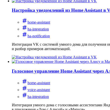
Настройка уведомлений из Home Assistant в 
home-assistant
ha-integration
ha-notification
Интеграция VK с системой умного дома для получения оп
и разбор примеров автоматизаций.
Голосовое управление Home Assistant через 
home-assistant
voice-assistant
ha-integration
Интеграция умного дома с голосовыми ассистентами Янде
в приложения «Дом с Алисой» и «Маруся».