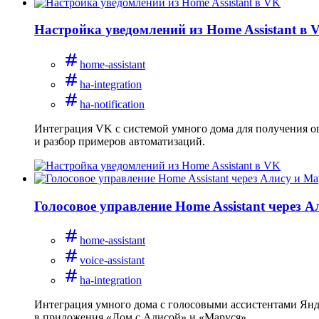
Настройка уведомлений из Home Assistant в 
home-assistant
ha-integration
ha-notification
Интеграция VK с системой умного дома для получения оп
и разбор примеров автоматизаций.
Голосовое управление Home Assistant через 
home-assistant
voice-assistant
ha-integration
Интеграция умного дома с голосовыми ассистентами Янде
в приложения «Дом с Алисой» и «Маруся».