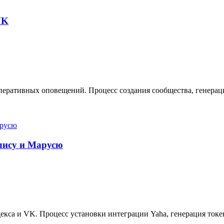
VK
еративных оповещений. Процесс создания сообщества, генерация
Алису и Марусю
кса и VK. Процесс установки интеграции Yaha, генерация токе