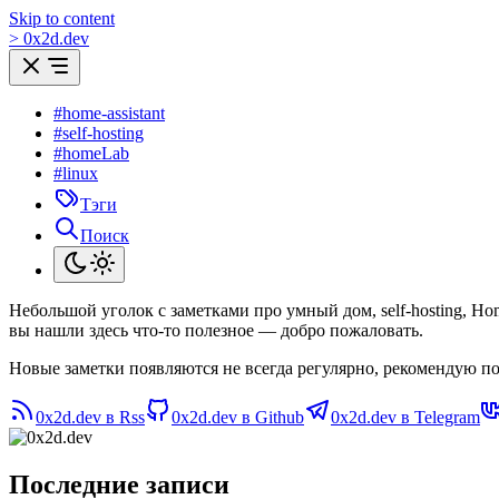
Skip to content
>
0
x
2d.dev
#home-assistant
#self-hosting
#homeLab
#linux
Тэги
Поиск
Небольшой уголок с заметками про умный дом, self-hosting, H
вы нашли здесь что-то полезное — добро пожаловать.
Новые заметки появляются не всегда регулярно, рекомендую по
0x2d.dev в Rss
0x2d.dev в Github
0x2d.dev в Telegram
Последние записи