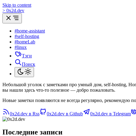
Skip to content
>
0
x
2d.dev
#home-assistant
#self-hosting
#homeLab
#linux
Тэги
Поиск
Небольшой уголок с заметками про умный дом, self-hosting, H
вы нашли здесь что-то полезное — добро пожаловать.
Новые заметки появляются не всегда регулярно, рекомендую по
0x2d.dev в Rss
0x2d.dev в Github
0x2d.dev в Telegram
Последние записи