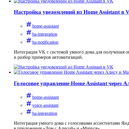
Настройка уведомлений из Home Assistant в 
home-assistant
ha-integration
ha-notification
Интеграция VK с системой умного дома для получения оп
и разбор примеров автоматизаций.
Голосовое управление Home Assistant через 
home-assistant
voice-assistant
ha-integration
Интеграция умного дома с голосовыми ассистентами Янде
в приложения «Дом с Алисой» и «Маруся».