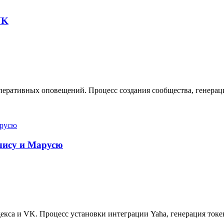
VK
еративных оповещений. Процесс создания сообщества, генерация
Алису и Марусю
кса и VK. Процесс установки интеграции Yaha, генерация токе