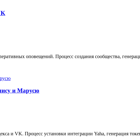
VK
еративных оповещений. Процесс создания сообщества, генерация
Алису и Марусю
кса и VK. Процесс установки интеграции Yaha, генерация токе