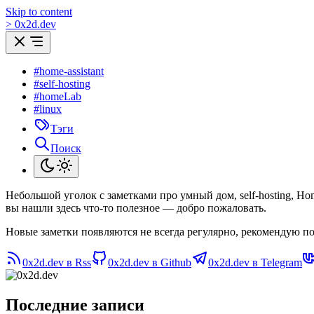
Skip to content
>
0
x
2d.dev
#home-assistant
#self-hosting
#homeLab
#linux
Тэги
Поиск
Небольшой уголок с заметками про умный дом, self-hosting, H
вы нашли здесь что-то полезное — добро пожаловать.
Новые заметки появляются не всегда регулярно, рекомендую по
0x2d.dev в Rss
0x2d.dev в Github
0x2d.dev в Telegram
Последние записи