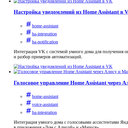
Настройка уведомлений из Home Assistant в 
home-assistant
ha-integration
ha-notification
Интеграция VK с системой умного дома для получения оп
и разбор примеров автоматизаций.
Голосовое управление Home Assistant через 
home-assistant
voice-assistant
ha-integration
Интеграция умного дома с голосовыми ассистентами Янде
в приложения «Дом с Алисой» и «Маруся».